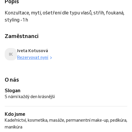
Popis
Konzultace, mytí, ošetření dle typu vlasů, střih, foukaná,
styling -1h
Zaměstnanci
Iveta Kotusová
IK
Rezervovat nyní
O nás
Slogan
S námi každý den krásnější
Kdo jsme
Kadeřnictví, kosmetika, masáže, permanentní make-up, pedikúra,
manikúra