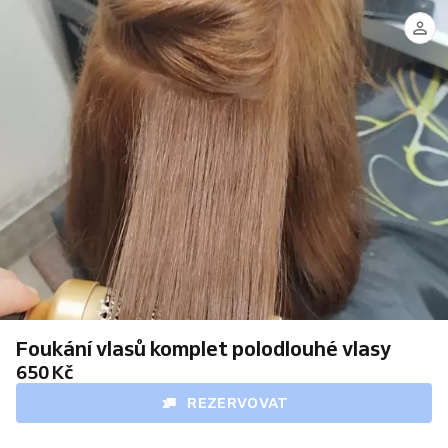
Iveta
Kotusová
Foukání vlasů komplet polodlouhé vlasy
650 Kč
REZERVOVAT